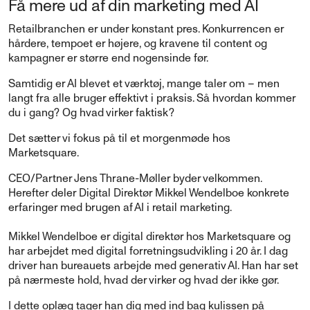
Få mere ud af din marketing med AI
Retailbranchen er under konstant pres. Konkurrencen er
hårdere, tempoet er højere, og kravene til content og
kampagner er større end nogensinde før.
Samtidig er AI blevet et værktøj, mange taler om – men
langt fra alle bruger effektivt i praksis. Så hvordan kommer
du i gang? Og hvad virker faktisk?
Det sætter vi fokus på til et morgenmøde hos
Marketsquare.
CEO/Partner Jens Thrane-Møller byder velkommen.
Herefter deler Digital Direktør Mikkel Wendelboe konkrete
erfaringer med brugen af AI i retail marketing.
Mikkel Wendelboe er digital direktør hos Marketsquare og
har arbejdet med digital forretningsudvikling i 20 år. I dag
driver han bureauets arbejde med generativ AI. Han har set
på nærmeste hold, hvad der virker og hvad der ikke gør.
I dette oplæg tager han dig med ind bag kulissen på