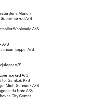
ster Jens Munch)
O Supermarked A/S
stseller Wholesale A/S
k A/S
, Jensen Tæpper A/S
øjslager A/S
upermarked A/S
d for Samkøb K/S
ügger Mich. Schnack A/S
agasin du Nord A/S
nhavns City Center