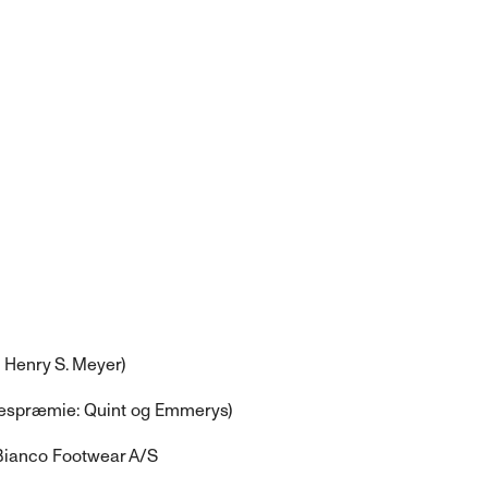
enry S. Meyer)
spræmie: Quint og Emmerys)
 Bianco Footwear A/S