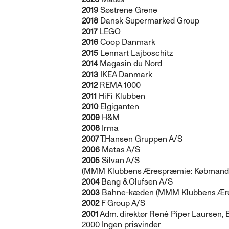
2019
Søstrene Grene
2018
Dansk Supermarked Group
2017
LEGO
2016
Coop Danmark
2015
Lennart Lajboschitz
2014
Magasin du Nord
2013
IKEA Danmark
2012
REMA 1000
2011
HiFi Klubben
2010
Elgiganten
2009
H&M
2008
Irma
2007
T.Hansen Gruppen A/S
2006
Matas A/S
2005
Silvan A/S
(MMM Klubbens Ærespræmie: Købmand H
2004
Bang & Olufsen A/S
2003
Bahne-kæden (MMM Klubbens Ære
2002
F Group A/S
2001
Adm. direktør René Piper Laursen,
2000 Ingen prisvinder