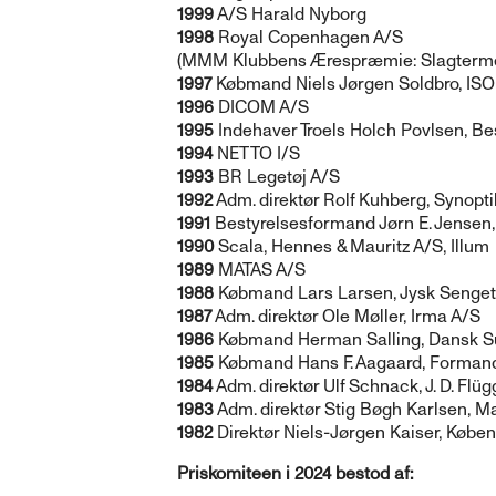
1999
A/S Harald Nyborg
1998
Royal Copenhagen A/S
(MMM Klubbens Ærespræmie: Slagterme
1997
Købmand Niels Jørgen Soldbro, IS
1996
DICOM A/S
1995
Indehaver Troels Holch Povlsen, Be
1994
NETTO I/S
1993
BR Legetøj A/S
1992
Adm. direktør Rolf Kuhberg, Synopti
1991
Bestyrelsesformand Jørn E. Jensen
1990
Scala, Hennes & Mauritz A/S, Illum
1989
MATAS A/S
1988
Købmand Lars Larsen, Jysk Senget
1987
Adm. direktør Ole Møller, Irma A/S
1986
Købmand Herman Salling, Dansk S
1985
Købmand Hans F. Aagaard, Forman
1984
Adm. direktør Ulf Schnack, J. D. Fl
1983
Adm. direktør Stig Bøgh Karlsen, M
1982
Direktør Niels-Jørgen Kaiser, Købe
Priskomiteen i 2024 bestod af: